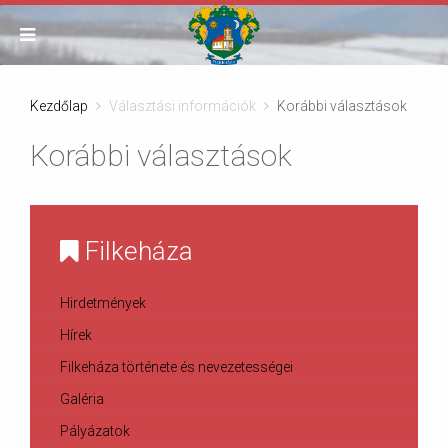
Kezdőlap
Választási információk
Korábbi választások
Korábbi választások
Filkeháza
Hirdetmények
Hírek
Filkeháza története és nevezetességei
Galéria
Pályázatok