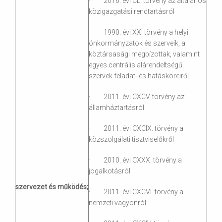
· 2016. évi CL. törvény az általános
közigazgatási rendtartásról
· 1990. évi XX. törvény a helyi
önkormányzatok és szerveik, a
köztársasági megbízottak, valamint
egyes centrális alárendeltségű
szervek feladat- és hatásköreiről
· 2011. évi CXCV. törvény az
államháztartásról
· 2011. évi CXCIX. törvény a
közszolgálati tisztviselőkről
· 2010. évi CXXX. törvény a
jogalkotásról
szervezet és működés;
· 2011. évi CXCVI. törvény a
nemzeti vagyonról