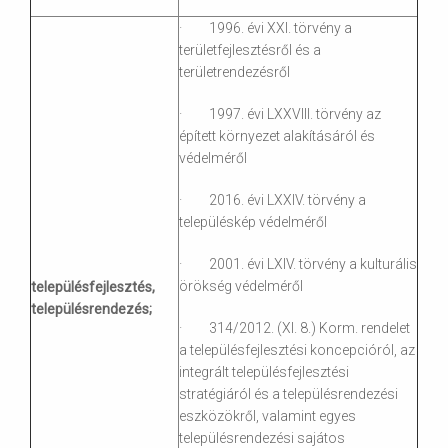
· 1996. évi XXI. törvény a
területfejlesztésről és a
területrendezésről
· 1997. évi LXXVIII. törvény az
épített környezet alakításáról és
védelméről
· 2016. évi LXXIV. törvény a
településkép védelméről
· 2001. évi LXIV. törvény a kulturális
örökség védelméről
településfejlesztés,
településrendezés;
· 314/2012. (XI. 8.) Korm. rendelet
a településfejlesztési koncepcióról, az
integrált településfejlesztési
stratégiáról és a településrendezési
eszközökről, valamint egyes
településrendezési sajátos