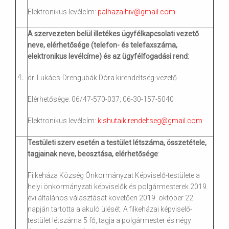
Elektronikus levélcím:
palhaza.hiv@gmail.com
A szervezeten belül illetékes ügyfélkapcsolati vezető
neve, elérhetősége (telefon- és telefaxszáma,
elektronikus levélcíme) és az ügyfélfogadási rend:
4.
dr. Lukács-Drengubák Dóra kirendeltség-vezető
Elérhetősége: 06/47-570-037; 06-30-157-5040
Elektronikus levélcím:
kishutaikirendeltseg@gmail.com
Testületi szerv esetén a testület létszáma, összetétele,
tagjainak neve, beosztása, elérhetősége
:
Filkeháza Község Önkormányzat Képviselő-testülete a
helyi önkormányzati képviselők és polgármesterek 2019.
évi általános választását követően 2019. október 22.
napján tartotta alakuló ülését. A filkeházai képviselő-
testület létszáma 5 fő, tagja a polgármester és négy