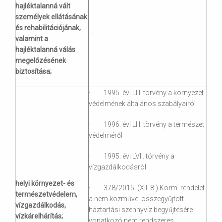
hajléktalanná vált
személyek ellátásának
és rehabilitációjának,
–
valamint a
hajléktalanná válás
megelőzésének
biztosítása;
· 1995. évi LIII. törvény a környezet
védelmének általános szabályairól
· 1996. évi LIII. törvény a természet
védelméről
· 1995. évi LVII. törvény a
vízgazdálkodásról
helyi környezet- és
· 378/2015. (XII. 8.) Korm. rendelet
természetvédelem,
a nem közművel összegyűjtött
vízgazdálkodás,
háztartási szennyvíz begyűjtésére
vízkárelhárítás;
vonatkozó nem rendszeres