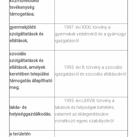
közművelődési
tevékenység
támogatása;
gyermekjóléti
· 1997. évi XXXI. törvény a
szolgáltatások és
gyermekek védelméről és a gyámügyi
ellátások;
igazgatásról
szociális
szolgáltatások és
ellátások, amelyek
· 1993. évi III. törvény a szociális
keretében települési
igazgatásról és szociális ellátásokról
támogatás állapítható
meg;
· 1993. évi LXXVIII. törvény a
lakás- és
lakások és helyiségek bérletére,
helyiséggazdálkodás;
valamint az elidegenítésükre
vonatkozó egyes szabályokról
a területén