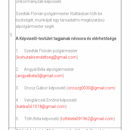
önkormányzati képviselő.
Szedlák Flórián polgármester főállásban tölti be
tisztségét, munkáját egy társadalmi megbízatású
alpolgármester segíti.
5.
A Képviselő-testület tagjainak névsora és elérhetősége
:
1. Szedlák Flórián polgármester
(
kishutaikirendeltseg@gmail.com
)
2. Angyal Béla alpolgármester
(
angyalbela3@gmail.com
)
3. Orosz Gábor képviselő (
oroszg0030@gmail.com
)
4. Venglárcsik Ernőné képviselő
(
katika561018@gmail.com
)
5. Tóth Béla képviselő (
tothbela091962@gmail.com
)