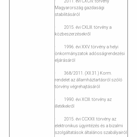
· 2011. évi CXCIV. törvény
Magyarország gazdasági
stabilitásáról
· 2015. évi CXLIII. törvény a
közbeszerzésekről
· 1996. évi XXV. törvény a helyi
önkormányzatok adósságrendezési
eljárásáról
· 368/2011. (XII.31.) Korm.
rendelet az államháztartásról szóló
törvény végrehajtásáról
· 1990. évi XCIII. törvény az
illetékekről
· 2015. évi CCXXII. törvény az
elektronikus ügyintézés és a bizalmi
szolgáltatások általános szabályairól