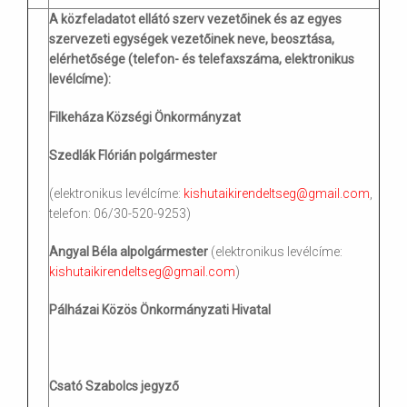
A közfeladatot ellátó szerv vezetőinek és az egyes
szervezeti egységek vezetőinek neve, beosztása,
elérhetősége (telefon- és telefaxszáma, elektronikus
levélcíme):
Filkeháza Községi Önkormányzat
Szedlák Flórián polgármester
(elektronikus levélcíme:
kishutaikirendeltseg@gmail.com
,
telefon: 06/30-520-9253)
Angyal Béla alpolgármester
(elektronikus levélcíme:
kishutaikirendeltseg@gmail.com
)
Pálházai Közös Önkormányzati Hivatal
Csató Szabolcs jegyző