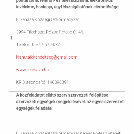
postai címe, telefon- és telefaxszáma, elektronikus
levélcíme, honlapja, ügyfélszolgálatának elérhetőségei:
Filkeháza Községi Önkormányzat
3994 Filkeháza, Rózsa Ferenc út. 46.
1.
Telefon: 06/47-570-037
kishutaikirendeltseg@gmail.com
www.filkehaza.hu
KRID azonosító: 146896391
A közfeladatot ellátó szerv szervezeti felépítése
szervezeti egységek megjelölésével, az egyes szervezeti
egységek feladatai:
Filkeháza Községi Önkormányzat Képviselő-testületének