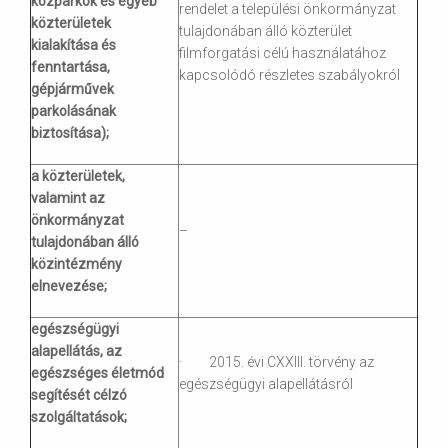
közparkok és egyéb
rendelet a települési önkormányzat
közterületek
tulajdonában álló közterület
kialakítása és
filmforgatási célú használatához
fenntartása,
kapcsolódó részletes szabályokról
gépjárművek
parkolásának
biztosítása);
a közterületek,
valamint az
önkormányzat
–
tulajdonában álló
közintézmény
elnevezése;
egészségügyi
alapellátás, az
· 2015. évi CXXIII. törvény az
egészséges életmód
egészségügyi alapellátásról
segítését célzó
szolgáltatások;