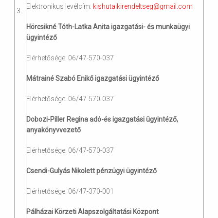
Elektronikus levélcím:
kishutaikirendeltseg@gmail.com
3.
Hörcsikné Tóth-Latka Anita igazgatási- és munkaügyi
ügyintéző
Elérhetősége: 06/47-570-037
Mátrainé Szabó Enikő igazgatási ügyintéző
Elérhetősége: 06/47-570-037
Dobozi-Piller Regina adó-és igazgatási ügyintéző,
anyakönyvvezető
Elérhetősége: 06/47-570-037
Csendi-Gulyás Nikolett pénzügyi ügyintéző
Elérhetősége: 06/47-370-001
Pálházai Körzeti Alapszolgáltatási Központ