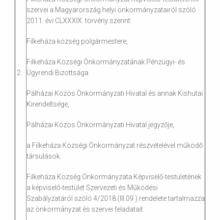
szervei a Magyarország helyi önkormányzatairól szóló
2011. évi CLXXXIX. törvény szerint:
Filkeháza község polgármestere,
Filkeháza Községi Önkormányzatának Pénzügyi- és
2.
Ügyrendi Bizottsága
Pálházai Közös Önkormányzati Hivatal és annak Kishutai
Kirendeltsége,
Pálházai Közös Önkormányzati Hivatal jegyzője,
a Filkeháza Községi Önkormányzat részvételével működő
társulások.
Filkeháza Község Önkormányzata Képviselő-testületének
a képviselő-testület Szervezeti és Működési
Szabályzatáról szóló 4/2018.(III.09.) rendelete tartalmazza
az önkormányzat és szervei feladatait.