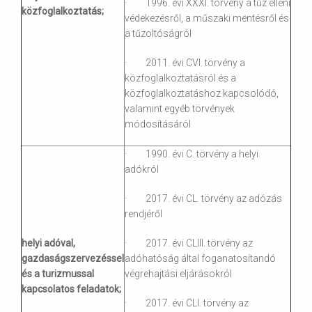
· 1996. évi XXXI. törvény a tűz elleni
közfoglalkoztatás;
védekezésről, a műszaki mentésről és
a tűzoltóságról
· 2011. évi CVI. törvény a
közfoglalkoztatásról és a
közfoglalkoztatáshoz kapcsolódó,
valamint egyéb törvények
módosításáról
· 1990. évi C. törvény a helyi
adókról
· 2017. évi CL. törvény az adózás
rendjéről
helyi adóval,
· 2017. évi CLIII. törvény az
gazdaságszervezéssel
adóhatóság által foganatosítandó
és a turizmussal
végrehajtási eljárásokról
kapcsolatos feladatok;
· 2017. évi CLI. törvény az