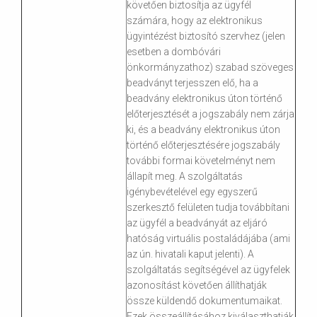
követően biztosítja az ügyfél
számára, hogy az elektronikus
ügyintézést biztosító szervhez (jelen
esetben a dombóvári
önkormányzathoz) szabad szöveges
beadványt terjesszen elő, ha a
beadvány elektronikus úton történő
előterjesztését a jogszabály nem zárja
ki, és a beadvány elektronikus úton
történő előterjesztésére jogszabály
további formai követelményt nem
állapít meg. A szolgáltatás
igénybevételével egy egyszerű
szerkesztő felületen tudja továbbítani
az ügyfél a beadványát az eljáró
hatóság virtuális postaládájába (ami
az ún. hivatali kaput jelenti). A
szolgáltatás segítségével az ügyfelek
azonosítást követően állíthatják
össze küldendő dokumentumaikat.
Ezek összeállításához kiválaszthatják