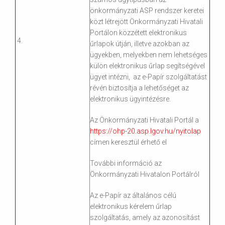
önkormányzati ASP rendszer keretei
közt létrejött Önkormányzati Hivatali
Portálon közzétett elektronikus
4.
űrlapok útján, illetve azokban az
ügyekben, melyekben nem lehetséges
külön elektronikus űrlap segítségével
ügyet intézni, az e-Papír szolgáltatást
révén biztosítja a lehetőséget az
elektronikus ügyintézésre.
Az Önkormányzati Hivatali Portál a
https://ohp-20.asp.lgov.hu/nyitolap
címen keresztül érhető el
További információ az
Önkormányzati Hivatalon Portálról
Az e-Papír az általános célú
elektronikus kérelem űrlap
szolgáltatás, amely az azonosítást