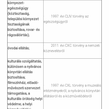
környezet-
egészségügy
(köztisztaság,
· 1997. évi CLIV. törvény az
települési környezet
egészségügyről
tisztaságának
biztosítása, rovar- és
rágcsálóirtás);
· 2011. évi CXC. törvény a nemzeti
óvodai ellátás;
köznevelésről
kulturális szolgáltatás,
különösen a nyilvános
könyvtári ellátás
biztosítása;
filmszínház, előadó-
· 1997. évi CXL. törvény a muzeális
művészeti szervezet
intézményekről, a nyilvános könyvtári
támogatása, a
ellátásról és a közművelődésről
kulturális örökség helyi
védelme; a helyi