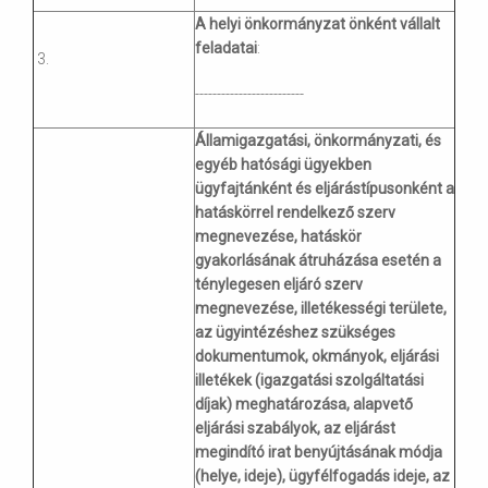
A helyi önkormányzat önként vállalt
feladatai
:
3.
-------------------------
Államigazgatási, önkormányzati, és
egyéb hatósági ügyekben
ügyfajtánként és eljárástípusonként a
hatáskörrel rendelkező szerv
megnevezése, hatáskör
gyakorlásának átruházása esetén a
ténylegesen eljáró szerv
megnevezése, illetékességi területe,
az ügyintézéshez szükséges
dokumentumok, okmányok, eljárási
illetékek (igazgatási szolgáltatási
díjak) meghatározása, alapvető
eljárási szabályok, az eljárást
megindító irat benyújtásának módja
(helye, ideje), ügyfélfogadás ideje, az