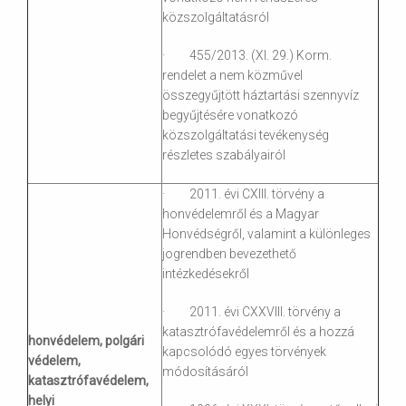
közszolgáltatásról
· 455/2013. (XI. 29.) Korm.
rendelet a nem közművel
összegyűjtött háztartási szennyvíz
begyűjtésére vonatkozó
közszolgáltatási tevékenység
részletes szabályairól
· 2011. évi CXIII. törvény a
honvédelemről és a Magyar
Honvédségről, valamint a különleges
jogrendben bevezethető
intézkedésekről
· 2011. évi CXXVIII. törvény a
katasztrófavédelemről és a hozzá
honvédelem, polgári
kapcsolódó egyes törvények
védelem,
módosításáról
katasztrófavédelem,
helyi