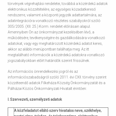
törvények végrehajtási rendeletei, továbbá a közérdekű adatok
elektronikus közzétételére, az egységes közadatkereső
rendszerre, valamint a központi jegyzék adattartalmára, az
adatintegrációra vonatkozó részletes szabályokról szóló
305/2005. (XII. 25.) Korm. rendelet előírásain alapul.
Amennyiben Ön az önkormányzat kezelésében lévő, a
működésére, tevékenységére és gazdálkodására vonatkozó
adatokat, vagy egy meghatározott közérdekű adatot keres,
akkor az alábbi menüpontban találhatja meg. Az itt
megtalálható információk a közérdekű adatokra vonatkozó
jogszabályokban előírt határidők szerint frissülnek.
Az információs önrendelkezési jogról és az
információszabadságról szóló 2011. évi CXII. törvény szerint
közzéteendő adatok Filkeháza Község Önkormányzatát és a
Pálházai Közös Önkormányzati Hivatalt érintően:
I. Szervezeti, személyzeti adatok
A közfeladatot ellátó szerv hivatalos neve, székhelye,