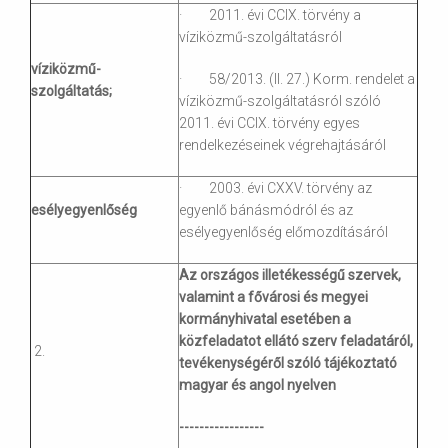
· 2011. évi CCIX. törvény a
víziközmű-szolgáltatásról
víziközmű-
· 58/2013. (II. 27.) Korm. rendelet a
szolgáltatás;
víziközmű-szolgáltatásról szóló
2011. évi CCIX. törvény egyes
rendelkezéseinek végrehajtásáról
· 2003. évi CXXV. törvény az
esélyegyenlőség
egyenlő bánásmódról és az
esélyegyenlőség előmozdításáról
Az országos illetékességű szervek,
valamint a fővárosi és megyei
kormányhivatal esetében a
közfeladatot ellátó szerv feladatáról,
2.
tevékenységéről szóló tájékoztató
magyar és angol nyelven
-----------------