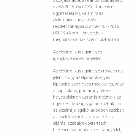
szolgáltatások általános szabályairól
szóló 2015. évi CCXXII. törvény (E-
ügyintézési tv.), valamint az
elektronikus ügyintézés
részletszabályairól szóló 451/2016.
(XII. 19.) Korm. rendeletben
meghatározottak szerint biztosítani.
Az elektronikus ügyintézés
igénybevételének feltételei:
Az elektronikus ügyintézés röviden azt
jelenti, hogy az eljárások egyes
lépéseit a személyes megjelenés, vagy
a papír alapú, postai ügyintézés
helyett elektronikusan is intézhetik az
ügyfelek, de az igazgatás közhatalmi
és bizalmi jellegéből adódóan ezekben
az esetekben is biztosítani kell az
eljárási szabályok betartását,
hitelesen azonosítani kell az ügyfelet,