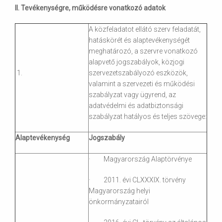
II. Tevékenységre, m
ű
k
ö
d
é
sre vonatkoz
ó
adatok
A közfeladatot ellátó szerv feladatát,
hatáskörét és alaptevékenységét
meghatározó, a szervre vonatkozó
alapvető jogszabályok, közjogi
1.
szervezetszabályozó eszközök,
valamint a szervezeti és működési
szabályzat vagy ügyrend, az
adatvédelmi és adatbiztonsági
szabályzat hatályos és teljes szövege:
Alaptevékenység
Jogszabály
· Magyarország Alaptörvénye
· 2011. évi CLXXXIX. törvény
Magyarország helyi
önkormányzatairól