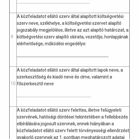
-----------------------------------------------------------
A közfeladatot ellátó szerv által alapított költségvetési
szerv neve, székhelye, a költségvetési szervet alapító
jogszabály megjelölése, illetve az azt alapító határozat, a
9.
költségvetési szerv alapító okirata, vezetője, honlapjának
elérhetősége, működési engedélye:
-----------------------------------------------------------
A közfeladatot ellátó szerv által alapított lapok neve, a
szerkesztőség és kiadó neve és címe, valamint a
10.
főszerkesztő neve
:
------------------------------------------------------------
A közfeladatot ellátó szerv felettes, illetve felügyeleti
szervének, hatósági döntései tekintetében a fellebbezés
elbírálására jogosult szervnek, ennek hiányában a
közfeladatot ellátó szerv felett törvényességi ellenőrzést
gyakorló szervnek az 1. pontban meghatározott adatai
: