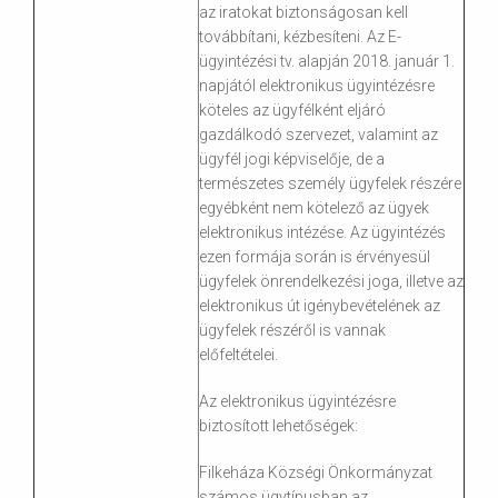
az iratokat biztonságosan kell
továbbítani, kézbesíteni. Az E-
ügyintézési tv. alapján 2018. január 1.
napjától elektronikus ügyintézésre
köteles az ügyfélként eljáró
gazdálkodó szervezet, valamint az
ügyfél jogi képviselője, de a
természetes személy ügyfelek részére
egyébként nem kötelező az ügyek
elektronikus intézése. Az ügyintézés
ezen formája során is érvényesül
ügyfelek önrendelkezési joga, illetve az
elektronikus út igénybevételének az
ügyfelek részéről is vannak
előfeltételei.
Az elektronikus ügyintézésre
biztosított lehetőségek:
Filkeháza Községi Önkormányzat
számos ügytípusban az