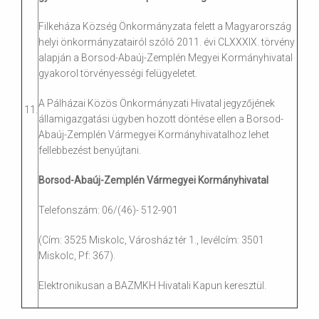
Filkeháza Község Önkormányzata felett a Magyarország
helyi önkormányzatairól szóló 2011. évi CLXXXIX. törvény
alapján a Borsod-Abaúj-Zemplén Megyei Kormányhivatal
gyakorol törvényességi felügyeletet.
A Pálházai Közös Önkormányzati Hivatal jegyzőjének
11.
államigazgatási ügyben hozott döntése ellen a Borsod-
Abaúj-Zemplén Vármegyei Kormányhivatalhoz lehet
fellebbezést benyújtani.
Borsod-Abaúj-Zemplén Vármegyei Kormányhivatal
Telefonszám: 06/(46)- 512-901
(Cím: 3525 Miskolc, Városház tér 1., levélcím: 3501
Miskolc, Pf: 367).
Elektronikusan a BAZMKH Hivatali Kapun keresztül.