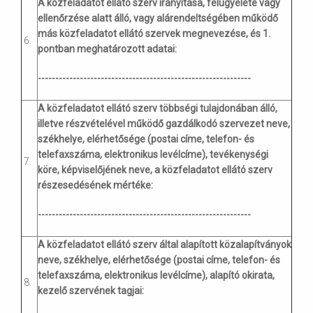
A közfeladatot ellátó szerv irányítása, felügyelete vagy
ellenőrzése alatt álló, vagy alárendeltségében működő
más közfeladatot ellátó szervek megnevezése, és 1.
6.
pontban meghatározott adatai:
-------------------------------------------------------------
A közfeladatot ellátó szerv többségi tulajdonában álló,
illetve részvételével működő gazdálkodó szervezet neve,
székhelye, elérhetősége (postai címe, telefon- és
telefaxszáma, elektronikus levélcíme), tevékenységi
7.
köre, képviselőjének neve, a közfeladatot ellátó szerv
részesedésének mértéke:
-------------------------------------------------------------
A közfeladatot ellátó szerv által alapított közalapítványok
neve, székhelye, elérhetősége (postai címe, telefon- és
telefaxszáma, elektronikus levélcíme), alapító okirata,
8.
kezelő szervének tagjai: