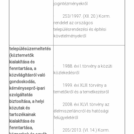
jogintézményekről
· 253/1997. (XII. 20.) Korm.
rendelet az országos
településrendezési és építési
követelményekről
településüzemeltetés
(köztemetők
kialakítása és
· 1988. évi I. törvény a közúti
fenntartása, a
közlekedésről
közvilágításról való
gondoskodás,
· 1999. évi XLIII. törvény a
kéményseprő-ipari
temetőkről és a temetkezésről
szolgáltatás
biztosítása, a helyi
· 2008. évi XLVI. törvény az
közutak és
élelmiszerláncról és hatósági
tartozékainak
felügyeletéről
kialakítása és
fenntartása,
· 205/2013. (VI. 14.) Korm.