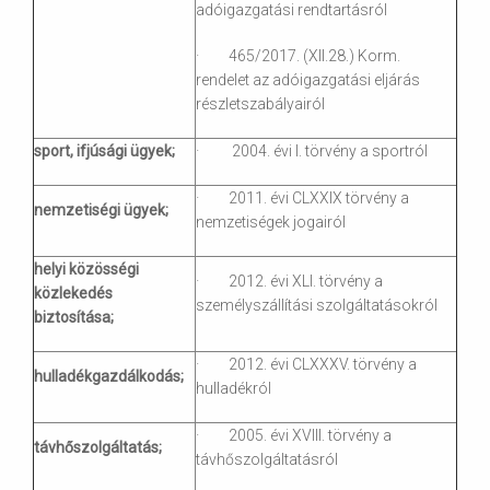
adóigazgatási rendtartásról
· 465/2017. (XII.28.) Korm.
rendelet az adóigazgatási eljárás
részletszabályairól
sport, ifjúsági ügyek;
· 2004. évi I. törvény a sportról
· 2011. évi CLXXIX törvény a
nemzetiségi ügyek;
nemzetiségek jogairól
helyi közösségi
· 2012. évi XLI. törvény a
közlekedés
személyszállítási szolgáltatásokról
biztosítása;
· 2012. évi CLXXXV. törvény a
hulladékgazdálkodás;
hulladékról
· 2005. évi XVIII. törvény a
távhőszolgáltatás;
távhőszolgáltatásról