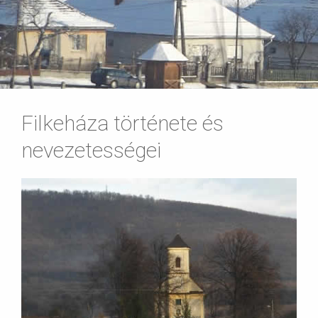
Filkeháza története és
nevezetességei