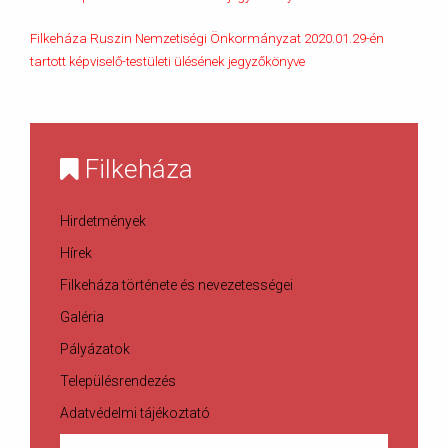
Filkeháza Ruszin Nemzetiségi Önkormányzat 2020.01.29-én
tartott képviselő-testületi ülésének jegyzőkönyve
Filkeháza
Hirdetmények
Hírek
Filkeháza története és nevezetességei
Galéria
Pályázatok
Településrendezés
Adatvédelmi tájékoztató