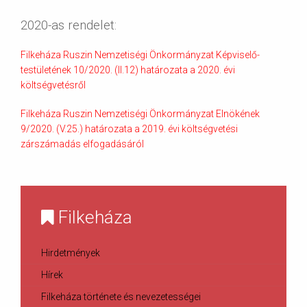
2020-as rendelet:
Filkeháza Ruszin Nemzetiségi Önkormányzat Képviselő-
testületének 10/2020. (II.12) határozata a 2020. évi
költségvetésről
Filkeháza Ruszin Nemzetiségi Önkormányzat Elnökének
9/2020. (V.25.) határozata a 2019. évi költségvetési
zárszámadás elfogadásáról
Filkeháza
Hirdetmények
Hírek
Filkeháza története és nevezetességei