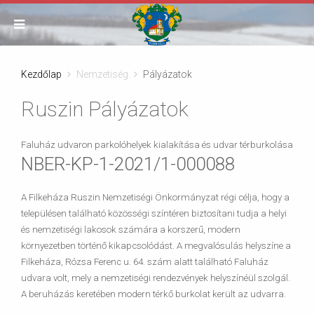
Kezdőlap
Nemzetiség
Pályázatok
Ruszin Pályázatok
Faluház udvaron parkolóhelyek kialakítása és udvar térburkolása
NBER-KP-1-2021/1-000088
A Filkeháza Ruszin Nemzetiségi Önkormányzat régi célja, hogy a
településen található közösségi színtéren biztosítani tudja a helyi
és nemzetiségi lakosok számára a korszerű, modern
környezetben történő kikapcsolódást. A megvalósulás helyszíne a
Filkeháza, Rózsa Ferenc u. 64. szám alatt található Faluház
udvara volt, mely a nemzetiségi rendezvények helyszínéül szolgál.
A beruházás keretében modern térkő burkolat került az udvarra.