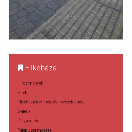
Filkeháza
Hirdetmények
Hírek
Filkeháza története és nevezetességei
Galéria
Pályázatok
Településrendezés